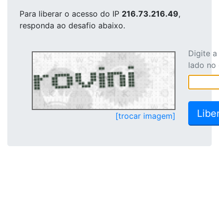
Para liberar o acesso
do IP
216.73.216.49
,
responda ao desafio abaixo.
Digite 
lado no
[trocar imagem]