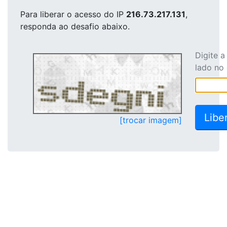
Para liberar o acesso
do IP
216.73.217.131
,
responda ao desafio abaixo.
Digite 
lado no
[trocar imagem]